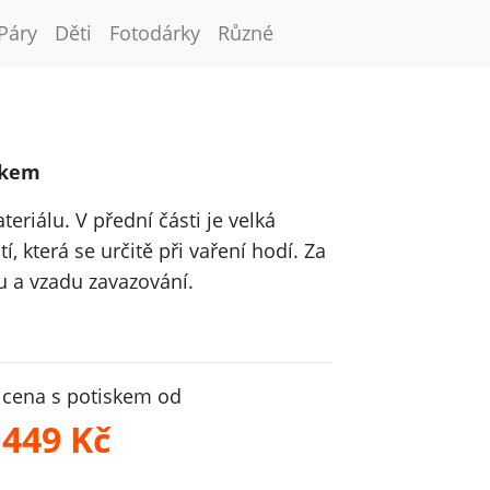
Páry
Děti
Fotodárky
Různé
skem
eriálu. V přední části je velká
, která se určitě při vaření hodí. Za
u a vzadu zavazování.
cena s potiskem od
449 Kč