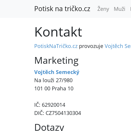
Potisk na tričko.cz
Ženy
Muži
Kontakt
PotiskNaTričko.cz
provozuje
Vojtěch S
Marketing
Vojtěch Semecký
Na louži 27/980
101 00 Praha 10
IČ: 62920014
DIČ: CZ7504130304
Dotazy