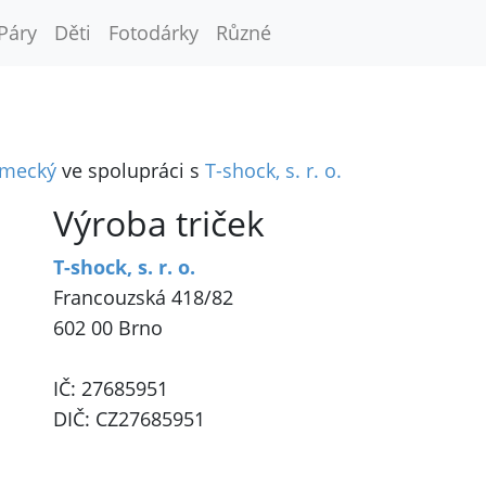
Páry
Děti
Fotodárky
Různé
emecký
ve spolupráci s
T-shock, s. r. o.
Výroba triček
T-shock, s. r. o.
Francouzská 418/82
602 00 Brno
IČ: 27685951
DIČ: CZ27685951