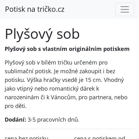
Potisk na tričko.cz
Plyšový sob
Plyšový sob s vlastním originálním potiskem
Plyšový sob v bílém tričku určeném pro
sublimační potisk. Je možné zakoupit i bez
potisku. Výška hračky vsedě je 15 cm. Vhodný
jako vtipný nebo romantický dárek k
narozeninám či k Vánocům, pro partnera, nebo
pro děti.
Dodání:
3-5 pracovních dnů.
cena bez potisku
cena s potiskem od