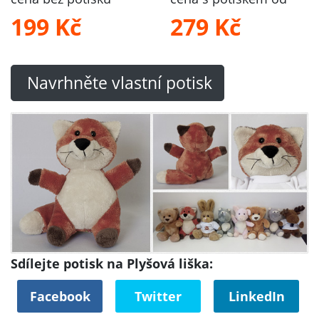
199 Kč
279 Kč
Navrhněte vlastní potisk
Sdílejte potisk na Plyšová liška:
Facebook
Twitter
LinkedIn