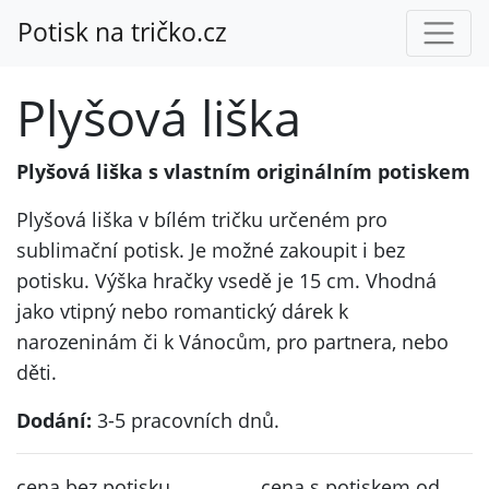
Potisk na tričko.cz
Plyšová liška
Plyšová liška s vlastním originálním potiskem
Plyšová liška v bílém tričku určeném pro
sublimační potisk. Je možné zakoupit i bez
potisku. Výška hračky vsedě je 15 cm. Vhodná
jako vtipný nebo romantický dárek k
narozeninám či k Vánocům, pro partnera, nebo
děti.
Dodání:
3-5 pracovních dnů.
cena bez potisku
cena s potiskem od